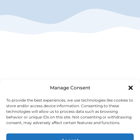
Manage Consent
To provide the best experiences, we use technologies like cookies to
НАЧАЛО
store and/or access device information. Consenting to these
УСЛУГИ
technologies will allow us to process data such as browsing
УЕБ РАЗРАБОТКА
behavior or unique IDs on this site. Not consenting or withdrawing
consent, may adversely affect certain features and functions.
ХОСТИНГ
ПОДДРЪЖКА
ИСТИНСКИ ПРОЕКТИ