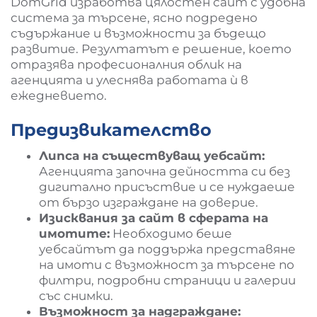
DomGrid изработва цялостен сайт с удобна
система за търсене, ясно подредено
съдържание и възможности за бъдещо
развитие. Резултатът е решение, което
отразява професионалния облик на
агенцията и улеснява работата ѝ в
ежедневието.
Предизвикателство
Липса на съществуващ уебсайт:
Агенцията започна дейността си без
дигитално присъствие и се нуждаеше
от бързо изграждане на доверие.
Изисквания за сайт в сферата на
имотите:
Необходимо беше
уебсайтът да поддържа представяне
на имоти с възможност за търсене по
филтри, подробни страници и галерии
със снимки.
Възможност за надграждане: