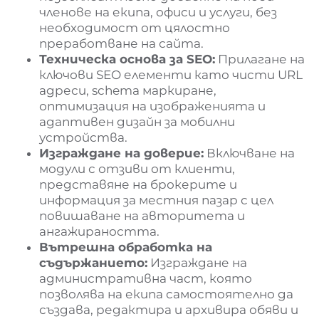
членове на екипа, офиси и услуги, без
необходимост от цялостно
преработване на сайта.
Техническа основа за SEO:
Прилагане на
ключови SEO елементи като чисти URL
адреси, schema маркиране,
оптимизация на изображенията и
адаптивен дизайн за мобилни
устройства.
Изграждане на доверие:
Включване на
модули с отзиви от клиенти,
представяне на брокерите и
информация за местния пазар с цел
повишаване на авторитета и
ангажираността.
Вътрешна обработка на
съдържанието:
Изграждане на
административна част, която
позволява на екипа самостоятелно да
създава, редактира и архивира обяви и