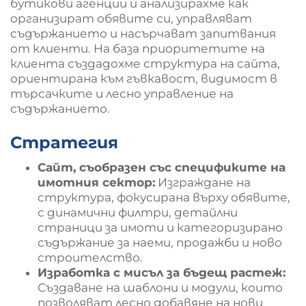
бутикови агенции и анализирахме как
организират обявите си, управляват
съдържанието и насърчават запитвания
от клиенти. На база приоритетите на
клиента създадохме структура на сайта,
ориентирана към гъвкавост, видимост в
търсачките и лесно управление на
съдържанието.
Стратегия
Сайт, съобразен със спецификите на
имотния сектор:
Изграждане на
структура, фокусирана върху обявите,
с динамични филтри, детайлни
страници за имоти и категоризирано
съдържание за наеми, продажби и ново
строителство.
Изработка с мисъл за бъдещ растеж:
Създаване на шаблони и модули, които
позволяват лесно добавяне на нови