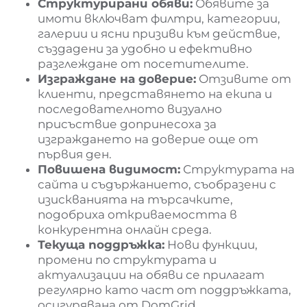
Структурирани обяви:
Обявите за
имоти включват филтри, категории,
галерии и ясни призиви към действие,
създадени за удобно и ефективно
разглеждане от посетителите.
Изграждане на доверие:
Отзивите от
клиенти, представянето на екипа и
последователното визуално
присъствие допринесоха за
изграждането на доверие още от
първия ден.
Повишена видимост:
Структурата на
сайта и съдържанието, съобразени с
изискванията на търсачките,
подобриха откриваемостта в
конкурентна онлайн среда.
Текуща поддръжка:
Нови функции,
промени по структурата и
актуализации на обяви се прилагат
регулярно като част от поддръжката,
осигурявана от DomGrid.