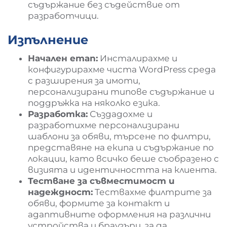
съдържание без съдействие от
разработчици.
Изпълнение
Начален етап:
Инсталирахме и
конфигурирахме чиста WordPress среда
с разширения за имоти,
персонализирани типове съдържание и
поддръжка на няколко езика.
Разработка:
Създадохме и
разработихме персонализирани
шаблони за обяви, търсене по филтри,
представяне на екипа и съдържание по
локации, като всичко беше съобразено с
визията и идентичността на клиента.
Тестване за съвместимост и
надеждност:
Тествахме филтрите за
обяви, формите за контакт и
адаптивните оформления на различни
устройства и браузъри, за да