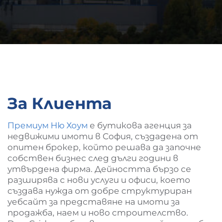
За Клиента
Премиум Ню Хоум
е бутикова агенция за
недвижими имоти в София, създадена от
опитен брокер, който решава да започне
собствен бизнес след дълги години в
утвърдена фирма. Дейността бързо се
разширява с нови услуги и офиси, което
създава нужда от добре структуриран
уебсайт за представяне на имоти за
продажба, наем и ново строителство.