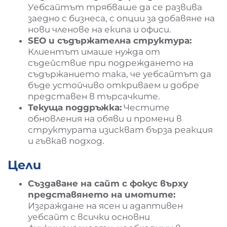
Уебсайтът трябваше да се развива
заедно с бизнеса, с опции за добавяне на
нови членове на екипа и офиси.
SEO и съдържателна структура:
Клиентът имаше нужда от
съдействие при подреждането на
съдържанието така, че уебсайтът да
бъде устойчиво откриваем и добре
представен в търсачките.
Текуща поддръжка:
Честите
обновления на обяви и промени в
структурата изискват бърза реакция
и гъвкав подход.
Цели
Създаване на сайт с фокус върху
представянето на имотите:
Изграждане на ясен и адаптивен
уебсайт с всички основни