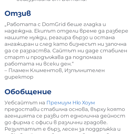
Отзив
„Работата с DomGrid беше гладка и
надеждна. Екипът отдели време да разбере
нашите нужди, реагира бързо и остана
ангажиран и след като бизнесът ни започна
да се разраства. Сайтът ни даде стабилен
старт и продължава да подпомага
работата ни всеки ден.“
– Пламен Климентов, Изпълнителен
директор
Обобщение
Уебсайтът на
Премиум Ню Хоум
предостави стабилна основа, върху която
агенцията се разви от еднолична дейност
до фирма с офиси в различни градове.
Резултатът е бърз, лесен за поддръжка и