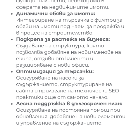
функционалности, необходими в
сферата на недвижимите имоти.
Динамични обяви за имоти:
Интегриране на търсачка с филтри за
обяви на имоти под наем, за продажба и
в процес на строителство.
Подкрепа за растежа на бизнеса:
Създаване на структура, която
позволява добавяне на нови членове на
екипа, отзиви от клиенти и
разширяване с нови офиси.
Оптимизация за търсачки:
Осигуряване на насоки за
съдържанието, структуриране на
сайта и прилагане на технически SEO
практики още от самото начало.
Лесна поддръжка в дългосрочен план:
Осигуряване на постоянна помощ при
обновления, добавяне на нови елементи
и управление на съдържанието.