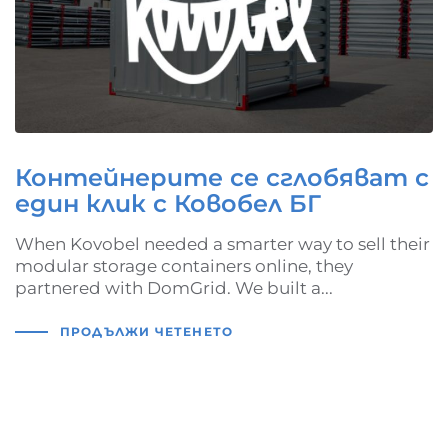
Контейнерите се сглобяват с
един клик с Ковобел БГ
When Kovobel needed a smarter way to sell their
modular storage containers online, they
partnered with DomGrid. We built a...
ПРОДЪЛЖИ ЧЕТЕНЕТО